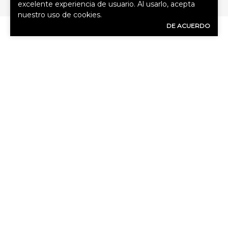
excelente experiencia de usuario. Al usarlo, acepta
nuestro uso de cookies.
DE ACUERDO
CÓMO
PUEDO
AYUDARLO?