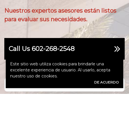
Nuestros expertos asesores están listos
para evaluar sus necesidades.
Call Us 602-268-2548
Este sitio web utiliza cookies para brindarle una
excelente experiencia de usuario. Al usarlo, acepta
nuestro uso de cookies.
Nombre
DE ACUERDO
(Obligatorio)
Apellido
(Obligatorio)
Correo
Electrónico