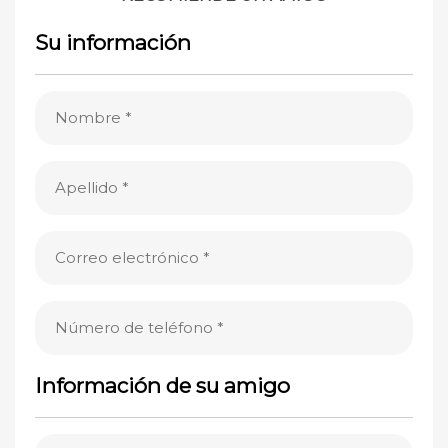
Su información
Nombre
(Obligatorio)
Apellido
(Obligatorio)
Correo
electrónico
(Obligatorio)
Número
de
teléfono
Información de su amigo
(Obligatorio)
Nombre